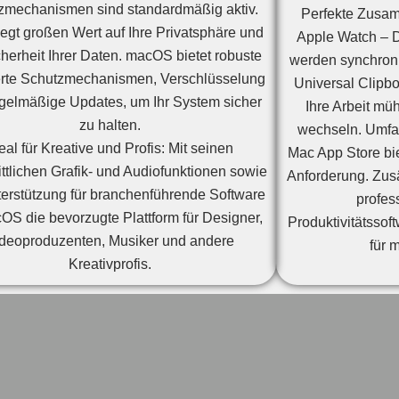
zmechanismen sind standardmäßig aktiv.
Perfekte Zusam
legt großen Wert auf Ihre Privatsphäre und
Apple Watch – D
cherheit Ihrer Daten. macOS bietet robuste
werden synchronis
ierte Schutzmechanismen, Verschlüsselung
Universal Clipb
gelmäßige Updates, um Ihr System sicher
Ihre Arbeit mü
zu halten.
wechseln. Umfa
eal für Kreative und Profis: Mit seinen
Mac App Store bi
rittlichen Grafik- und Audiofunktionen sowie
Anforderung. Zusä
terstützung für branchenführende Software
profes
cOS die bevorzugte Plattform für Designer,
Produktivitätssoft
deoproduzenten, Musiker und andere
für 
Kreativprofis.